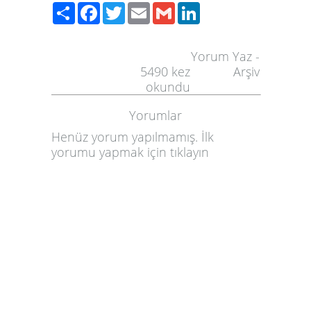
Paylaş
Facebook
Twitter
Email
Gmail
LinkedIn
Yorum Yaz
-
5490
kez
Arşiv
okundu
Yorumlar
Henüz yorum yapılmamış. İlk
yorumu yapmak için
tıklayın